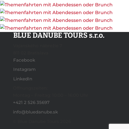
BLUE DANUBE TOURS s.r.o.
Vajanského nábrežie 7
811 02 Bratislava
Facebook
Instagram
LinkedIn
Öffnungszeiten:
Montag – Freitag: 10:00 – 16:00 Uhr
+421 2 526 35697
info@bluedanube.sk
© Blue Danube Tours 2026