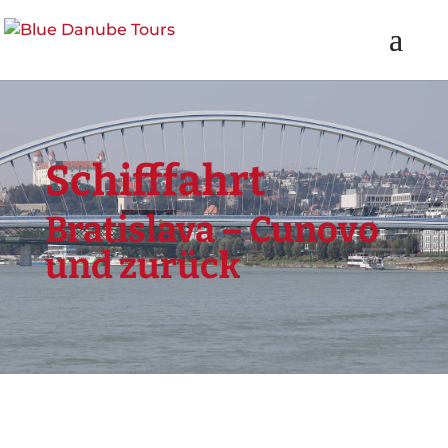
Schifffahrt
Bratislava – Cunovo
und zurück